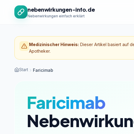
Zum Inhalt springen
nebenwirkungen-info.de
Nebenwirkungen einfach erklärt
Medizinischer Hinweis:
Dieser Artikel basiert auf d
Apotheker.
Start
Faricimab
Faricimab
Nebenwirkun