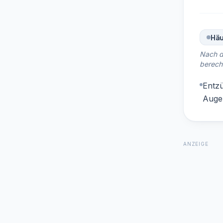
Häu
Nach d
berech
Entzü
Auge
ANZEIGE