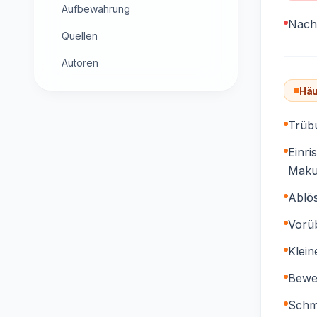
Aufbewahrung
Nach 
Quellen
Autoren
Häu
Trübu
Einri
Maku
Ablös
Vorü
Klein
Beweg
Schm