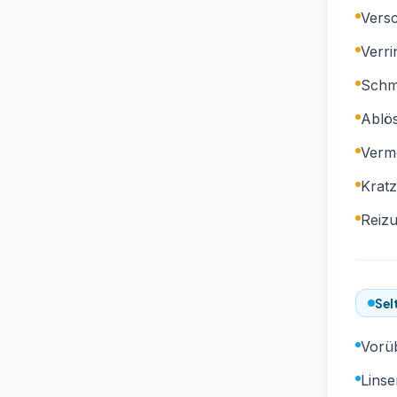
Vers
Verri
Schm
Ablö
Verm
Kratz
Reiz
Sel
Vorü
Lins