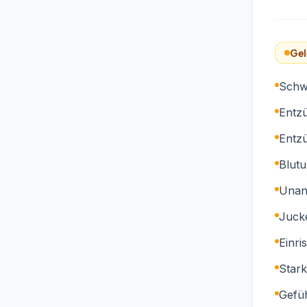
Gel
Schw
Entz
Entz
Blut
Unan
Juck
Einri
Star
Gefüh