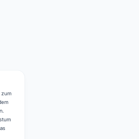
e zum
ödem
n.
hstum
das