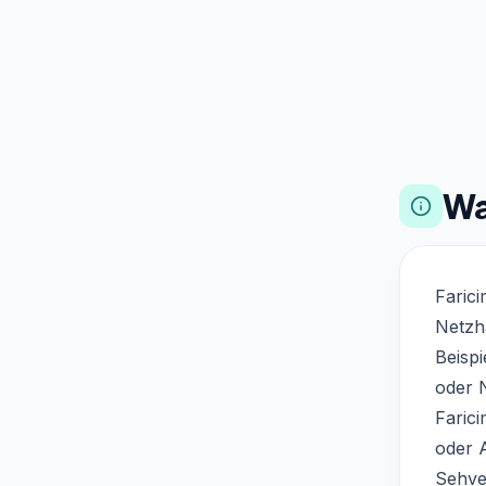
Wa
Farici
Netzh
Beisp
oder 
Faric
oder A
Sehve