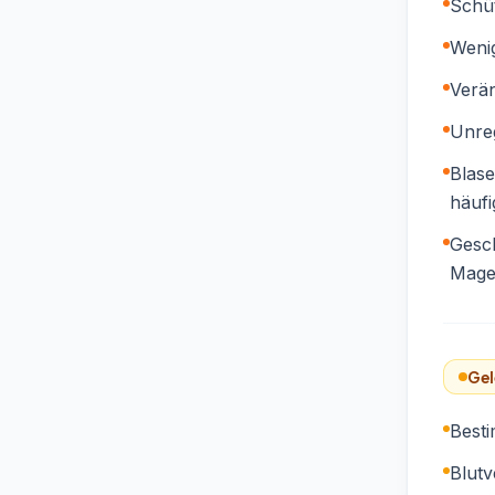
Schüt
Wenig
Verä
Unre
Blas
häufi
Gesc
Mage
Gel
Best
Blut