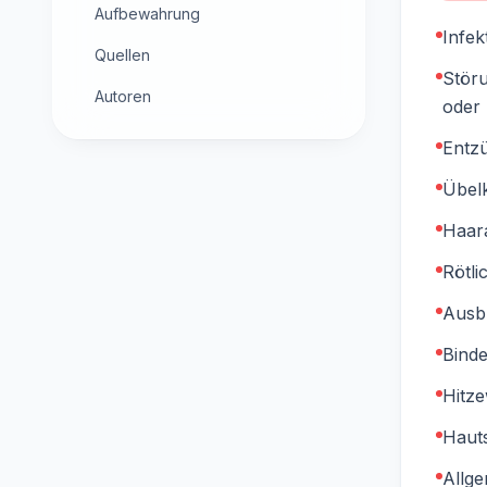
Aufbewahrung
Infek
Quellen
Störu
Autoren
oder 
Entz
Übelk
Haara
Rötli
Ausbl
Bind
Hitz
Haut
Allge