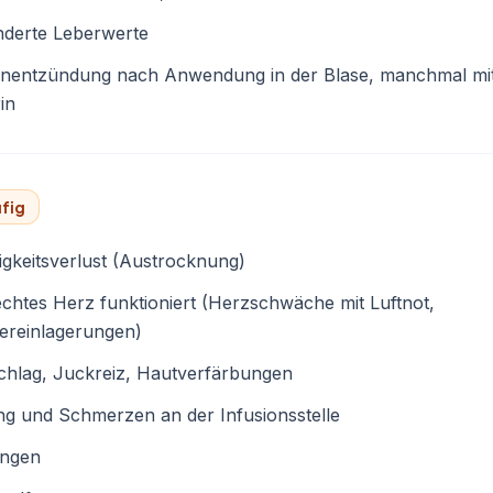
nderte Leberwerte
enentzündung nach Anwendung in der Blase, manchmal mit
in
fig
igkeitsverlust (Austrocknung)
chtes Herz funktioniert (Herzschwäche mit Luftnot,
ereinlagerungen)
chlag, Juckreiz, Hautverfärbungen
g und Schmerzen an der Infusionsstelle
ungen