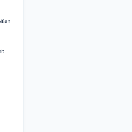
eißen
it