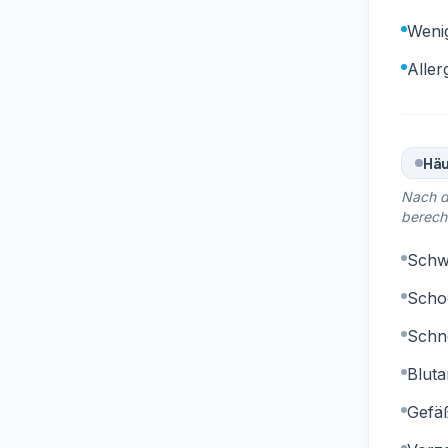
Weni
Aller
Häu
Nach d
berech
Schwe
Schoc
Schne
Bluta
Gefäß