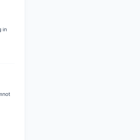
 in
emnot