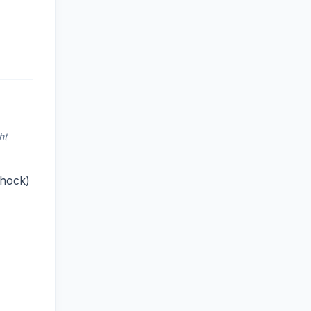
ht
chock)