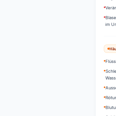
Verä
Blas
im Ur
Häu
Flüss
Schle
Wass
Auss
Rötun
Blut