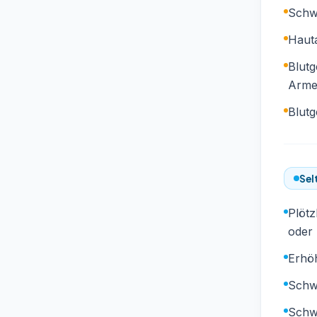
Schw
Haut
Blutg
Arme
Blutg
Sel
Plötz
oder
Erhöh
Schw
Schw