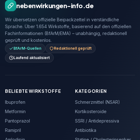
nebenwirkungen-info.de
Wir übersetzen offizielle Beipackzettel in verständliche
Sprache. Über 1.654 Wirkstoffe, basierend auf den offiziellen
Fachinformationen (BfArM/EMA) – unabhängig, redaktionell
geprüft und kostenlos.
BfArM-Quellen
Redaktionell geprüft
Laufend aktualisiert
BELIEBTE WIRKSTOFFE
KATEGORIEN
Ibuprofen
Schmerzmittel (NSAR)
Metformin
Kortikosteroide
Pantoprazol
SSRI / Antidepressiva
Ramipril
Antibiotika
Amlodipin
Statine / Cholesterinsenker