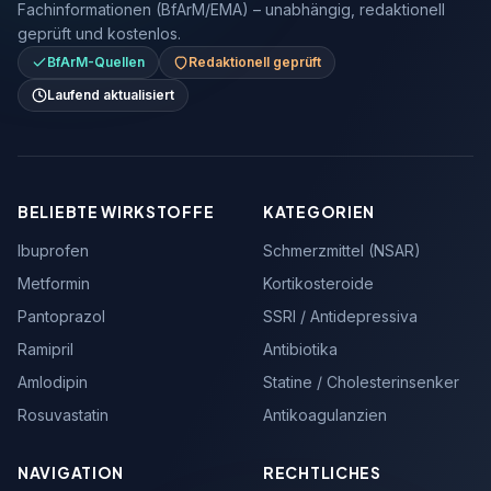
Fachinformationen (BfArM/EMA) – unabhängig, redaktionell
geprüft und kostenlos.
BfArM-Quellen
Redaktionell geprüft
Laufend aktualisiert
BELIEBTE WIRKSTOFFE
KATEGORIEN
Ibuprofen
Schmerzmittel (NSAR)
Metformin
Kortikosteroide
Pantoprazol
SSRI / Antidepressiva
Ramipril
Antibiotika
Amlodipin
Statine / Cholesterinsenker
Rosuvastatin
Antikoagulanzien
NAVIGATION
RECHTLICHES