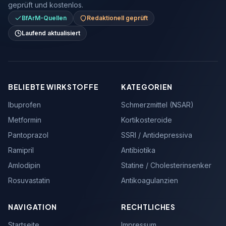
geprüft und kostenlos.
BfArM-Quellen
Redaktionell geprüft
Laufend aktualisiert
BELIEBTE WIRKSTOFFE
KATEGORIEN
Ibuprofen
Schmerzmittel (NSAR)
Metformin
Kortikosteroide
Pantoprazol
SSRI / Antidepressiva
Ramipril
Antibiotika
Amlodipin
Statine / Cholesterinsenker
Rosuvastatin
Antikoagulanzien
NAVIGATION
RECHTLICHES
Startseite
Impressum