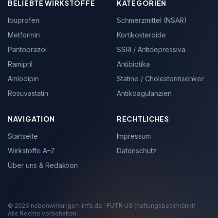
BELIEBTE WIRKSTOFFE
KATEGORIEN
Ibuprofen
Schmerzmittel (NSAR)
Metformin
Kortikosteroide
Pantoprazol
SSRI / Antidepressiva
Ramipril
Antibiotika
Amlodipin
Statine / Cholesterinsenker
Rosuvastatin
Antikoagulanzien
NAVIGATION
RECHTLICHES
Startseite
Impressum
Wirkstoffe A–Z
Datenschutz
Über uns & Redaktion
© 2026 nebenwirkungen-info.de · FUTR UG (haftungsbeschränkt) ·
Alle Rechte vorbehalten.