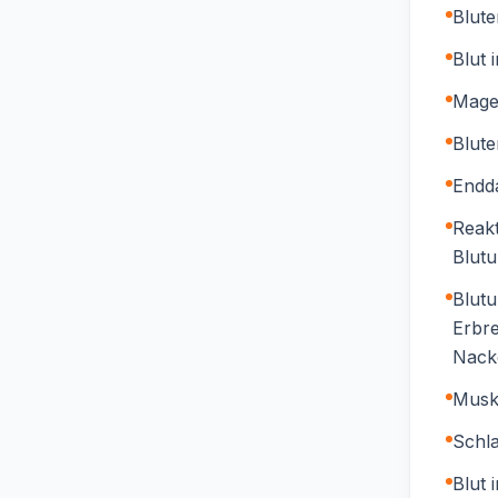
Blut
Blut 
Mage
Blut
Endd
Reakt
Blut
Blut
Erbre
Nack
Musk
Schla
Blut 