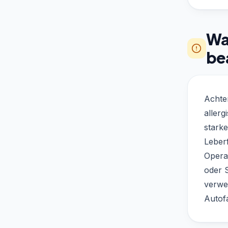
Was
be
Achte
allerg
stark
Leber
Opera
oder 
verwe
Autof