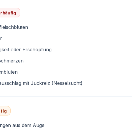
r häufig
leischbluten
r
gkeit oder Erschöpfung
schmerzen
mbluten
usschlag mit Juckreiz (Nesselsucht)
fig
ungen aus dem Auge