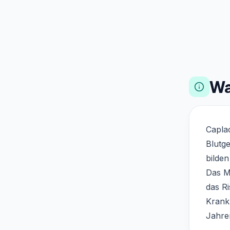
Wa
Caplac
Blutge
bilde
Das M
das Ri
Krank
Jahre