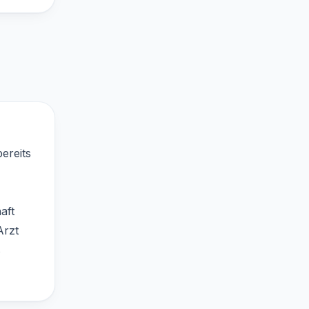
bereits
aft
Arzt
s