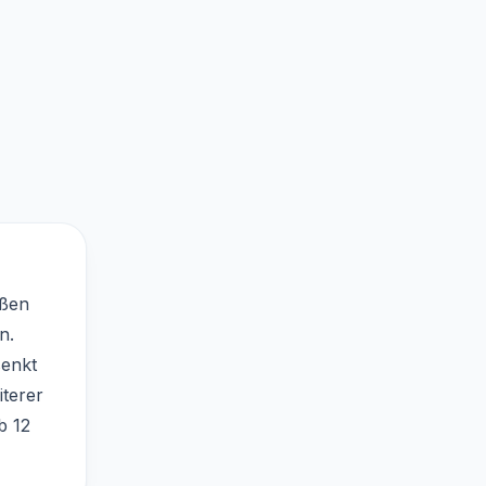
äßen
n.
senkt
iterer
b 12