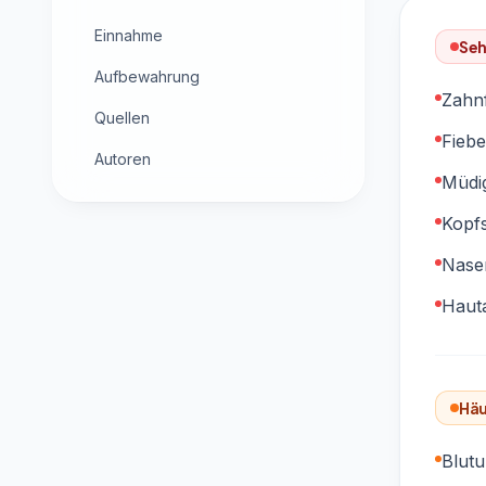
Einnahme
Seh
Aufbewahrung
Zahnf
Quellen
Fiebe
Autoren
Müdi
Kopf
Nase
Hauta
Häu
Blut