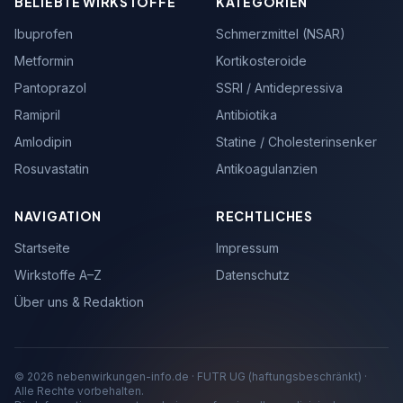
BELIEBTE WIRKSTOFFE
KATEGORIEN
Ibuprofen
Schmerzmittel (NSAR)
Metformin
Kortikosteroide
Pantoprazol
SSRI / Antidepressiva
Ramipril
Antibiotika
Amlodipin
Statine / Cholesterinsenker
Rosuvastatin
Antikoagulanzien
NAVIGATION
RECHTLICHES
Startseite
Impressum
Wirkstoffe A–Z
Datenschutz
Über uns & Redaktion
© 2026 nebenwirkungen-info.de · FUTR UG (haftungsbeschränkt) ·
Alle Rechte vorbehalten.