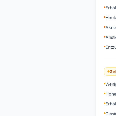
Erhöh
Haut
Akne
Ansti
Entzü
Gel
Wenig
Hohe 
Erhöh
Gewi