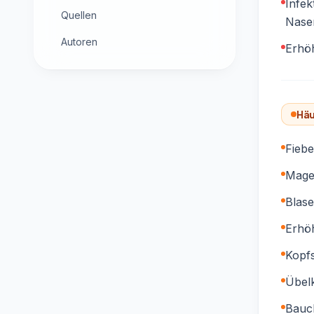
Infek
Quellen
Nase
Autoren
Erhöh
Häu
Fiebe
Mage
Blas
Erhöh
Kopf
Übelk
Bauc