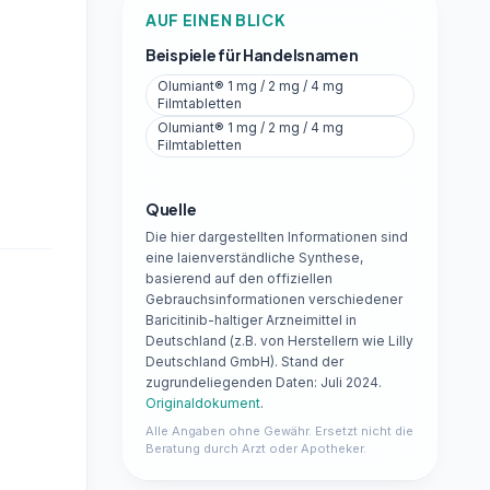
AUF EINEN BLICK
Beispiele für Handelsnamen
Olumiant® 1 mg / 2 mg / 4 mg
Filmtabletten
Olumiant® 1 mg / 2 mg / 4 mg
Filmtabletten
Quelle
Die hier dargestellten Informationen sind
eine laienverständliche Synthese,
basierend auf den offiziellen
Gebrauchsinformationen verschiedener
Baricitinib-haltiger Arzneimittel in
Deutschland (z.B. von Herstellern wie Lilly
Deutschland GmbH). Stand der
zugrundeliegenden Daten: Juli 2024.
Originaldokument
.
Alle Angaben ohne Gewähr. Ersetzt nicht die
Beratung durch Arzt oder Apotheker.