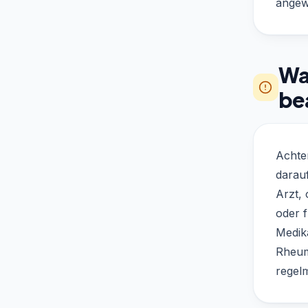
angew
Was
be
Achten
darauf
Arzt,
oder 
Medik
Rheum
regelm