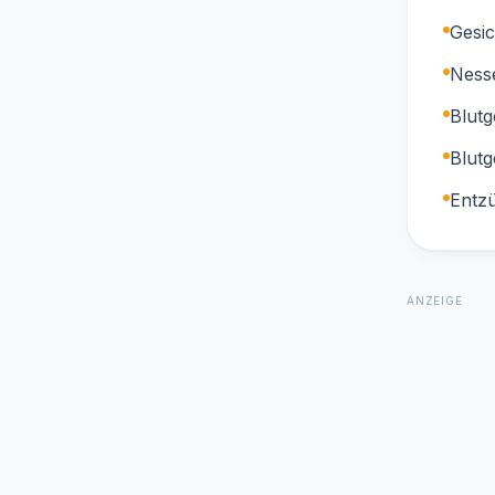
Gesi
Ness
Blutg
Blutg
Entzü
ANZEIGE