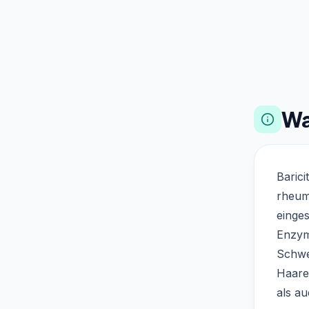
Wa
Barici
rheum
einges
Enzym
Schwe
Haare
als a