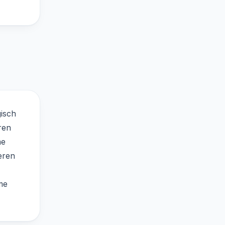
gisch
ren
me
eren
me