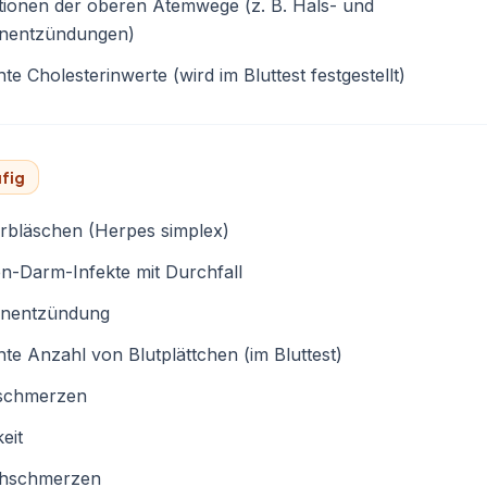
tionen der oberen Atemwege (z. B. Hals- und
nentzündungen)
te Cholesterinwerte (wird im Bluttest festgestellt)
fig
rbläschen (Herpes simplex)
n-Darm-Infekte mit Durchfall
enentzündung
te Anzahl von Blutplättchen (im Bluttest)
schmerzen
eit
hschmerzen