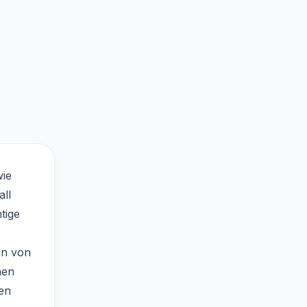
wie
all
tige
en von
nen
en