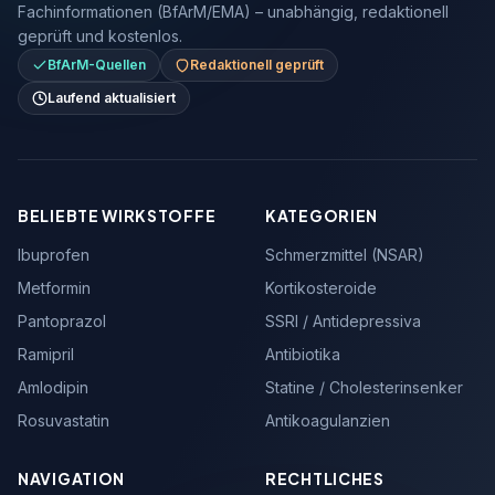
Fachinformationen (BfArM/EMA) – unabhängig, redaktionell
geprüft und kostenlos.
BfArM-Quellen
Redaktionell geprüft
Laufend aktualisiert
BELIEBTE WIRKSTOFFE
KATEGORIEN
Ibuprofen
Schmerzmittel (NSAR)
Metformin
Kortikosteroide
Pantoprazol
SSRI / Antidepressiva
Ramipril
Antibiotika
Amlodipin
Statine / Cholesterinsenker
Rosuvastatin
Antikoagulanzien
NAVIGATION
RECHTLICHES